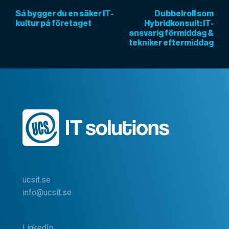
Så bygger du en säker IT-
Dubbelroll som
kultur på företaget
Hybridkonsult: IT-
ansvarig förmiddag &
tekniker eftermiddag
ucsit.se
info@ucsit.se
LinkedIn