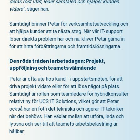
deras röst utåt, leder samtalen och hjälper kunden
vidare”,
säger han.
Samtidigt brinner Petar för verksamhetsutveckling och
att hjälpa kunder att ta nästa steg. När vår IT-support
löser direkta problem här och nu, kliver Petar gärna in
för att hitta förbättringarna och framtidslösningarna.
Den röda tråden i arbetsdagen: Projekt,
uppföljning och teamets välmående
Petar är ofta ute hos kund - i uppstartsmöten, för att
driva projekt vidare eller för att lösa något på plats.
Samtidigt är rollen som teamledare för hybridkonsulter
relativt ny för UCS IT Solutions, vilket gör att Petar
också har en fot i det tekniska och agerar IT-tekniker
när det behövs. Han växlar mellan att utföra, leda och
lyssna och ser till att teamets arbetsbelastning är
hållbar: