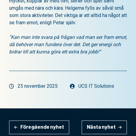
mycket, kopplar av med film, serier och spel samt
umgås med nära och kära. Helgerna fylls av såväl små
som stora aktiviteter. Det viktiga är att alltid ha något att
se fram emot, enligt Petar själv:
”Kan man inte svara på frågan vad man ser fram emot,
då behöver man fundera över det. Det ger energi och
bidrar till att kunna göra ett extra bra jobb!”
25 november 2025
UCS IT Solutions
Inläggsnavigering
Föregående nyhet
Nästa nyhet