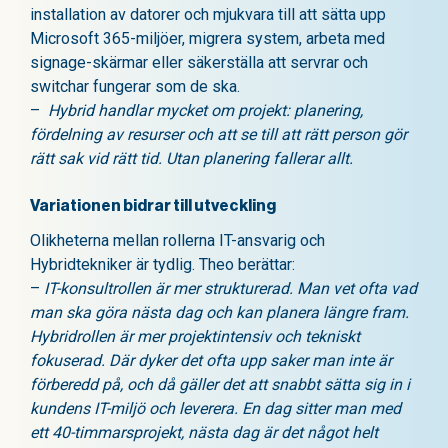
installation av datorer och mjukvara till att sätta upp
Microsoft 365-miljöer, migrera system, arbeta med
signage-skärmar eller säkerställa att servrar och
switchar fungerar som de ska.
–
Hybrid handlar mycket om projekt: planering,
fördelning av resurser och att se till att rätt person gör
rätt sak vid rätt tid. Utan planering fallerar allt.
Variationen bidrar till utveckling
Olikheterna mellan rollerna IT-ansvarig och
Hybridtekniker är tydlig. Theo berättar:
–
IT-konsultrollen är mer strukturerad. Man vet ofta vad
man ska göra nästa dag och kan planera längre fram.
Hybridrollen är mer projektintensiv och tekniskt
fokuserad. Där dyker det ofta upp saker man inte är
förberedd på, och då gäller det att snabbt sätta sig in i
kundens IT-miljö och leverera. En dag sitter man med
ett 40-timmarsprojekt, nästa dag är det något helt