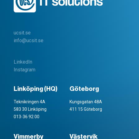
ucsit.se
info@ucsit.se
LinkedIn
Instagram
Linköping (HQ)
Göteborg
Teknikringen 4A
Kungsgatan 48A
583 30 Linköping
411 15 Göteborg
013-36 92 00
Vimmerby
Västervik