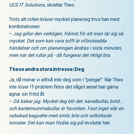
UCS IT Solutions
, skrattar Theo.
Trots att rollen kräver mycket planering trivs han med
kombinationen.
–
Jag gillar den verkligen, främst för att man lär sig så
mycket. Det som kan vara tufft är oförutsedda
händelser och om planeringen ändras i sista minuten,
men när det rullar på - då fungerar det riktigt bra.
Theos andra stora intresse: Deg
Ja, då menar vi alltså inte deg som i "pengar". När Theo
inte löser IT-problem finns det något annat han gärna
ägnar sin fritid åt:
–
Då bakar jag. Mycket deg blir det: kanelbullar, bröd...
och kardemummabullar är favoriten. Fast inget slår en
nybakad baguette med smör, brie och soltorkade
tomater. Det kan man föräta sig på!
avslutar han.