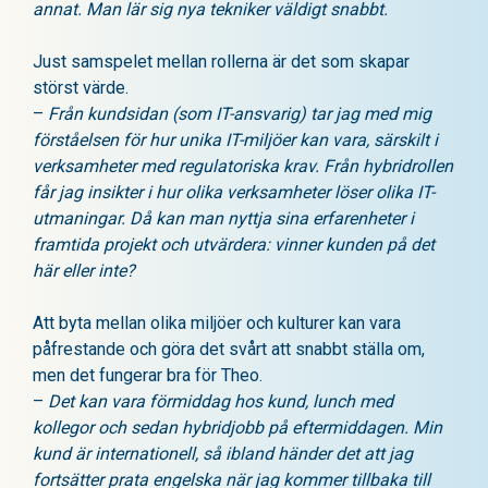
annat. Man lär sig nya tekniker väldigt snabbt.
Just samspelet mellan rollerna är det som skapar
störst värde.
–
Från kundsidan (som IT-ansvarig) tar jag med mig
förståelsen för hur unika IT-miljöer kan vara, särskilt i
verksamheter med regulatoriska krav. Från hybridrollen
får jag insikter i hur olika verksamheter löser olika IT-
utmaningar. Då kan man nyttja sina erfarenheter i
framtida projekt och utvärdera: vinner kunden på det
här eller inte?
Att byta mellan olika miljöer och kulturer kan vara
påfrestande och göra det svårt att snabbt ställa om,
men det fungerar bra för Theo.
–
Det kan vara förmiddag hos kund, lunch med
kollegor och sedan hybridjobb på eftermiddagen. Min
kund är internationell, så ibland händer det att jag
fortsätter prata engelska när jag kommer tillbaka till