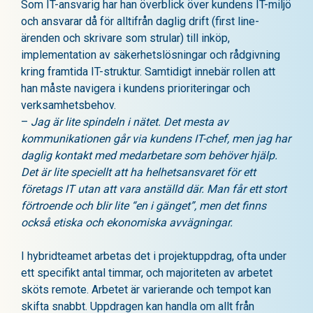
Som IT-ansvarig har han överblick över kundens IT-miljö
och ansvarar då för alltifrån daglig drift (first line-
ärenden och skrivare som strular) till inköp,
implementation av säkerhetslösningar och rådgivning
kring framtida IT-struktur. Samtidigt innebär rollen att
han måste navigera i kundens prioriteringar och
verksamhetsbehov.
–
Jag är lite spindeln i nätet. Det mesta av
kommunikationen går via kundens IT-chef, men jag har
daglig kontakt med medarbetare som behöver hjälp.
Det är lite speciellt att ha helhetsansvaret för ett
företags IT utan att vara anställd där. Man får ett stort
förtroende och blir lite “en i gänget”, men det finns
också etiska och ekonomiska avvägningar.
I hybridteamet arbetas det i projektuppdrag, ofta under
ett specifikt antal timmar, och majoriteten av arbetet
sköts remote. Arbetet är varierande och tempot kan
skifta snabbt. Uppdragen kan handla om allt från