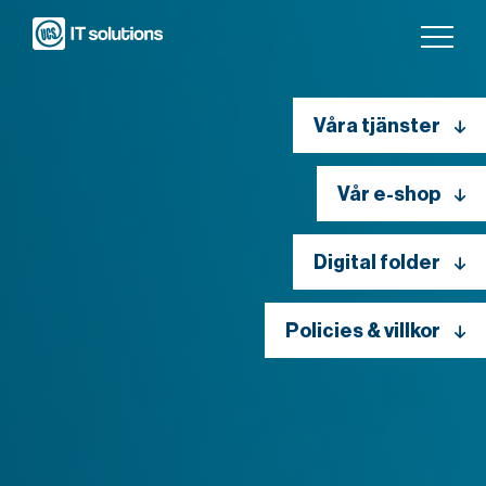
Våra tjänster
Vår e-shop
Digital folder
Policies & villkor