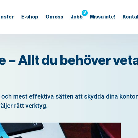
2
änster
E-shop
Om oss
Jobb
Missa inte!
Konta
– Allt du behöver vet
och mest effektiva sätten att skydda dina konton o
ljer rätt verktyg.