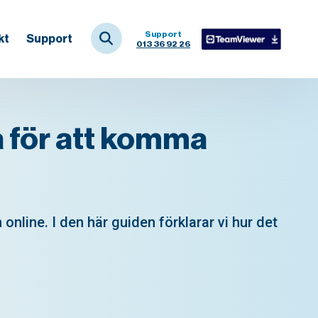
Sök
Support
kt
Support
efter:
013 36 92 26
a för att komma
nline. I den här guiden förklarar vi hur det