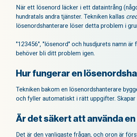
När ett lösenord läcker i ett dataintrång (n
hundratals andra tjänster. Tekniken kallas
cred
lösenordshanterare löser detta problem i gru
"123456", "lösenord" och husdjurets namn är f
behöver bli ditt problem igen.
Hur fungerar en lösenordsh
Tekniken bakom en lösenordshanterare bygger 
och fyller automatiskt i rätt uppgifter. Skapa
Är det säkert att använda e
Det är den vanligaste frågan, och oron är för