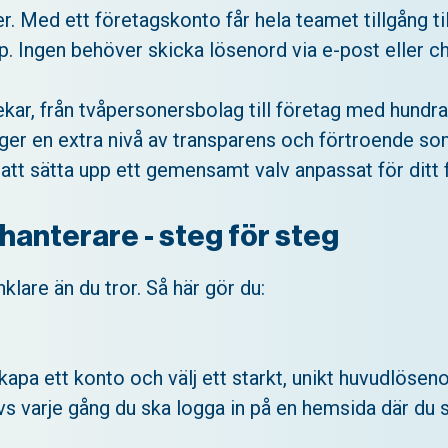
r. Med ett företagskonto får hela teamet tillgång ti
p. Ingen behöver skicka lösenord via e-post eller ch
ekar, från tvåpersonersbolag till företag med hundra
ger en extra nivå av transparens och förtroende so
 att sätta upp ett gemensamt valv anpassat för ditt f
anterare - steg för steg
lare än du tror. Så här gör du:
Skapa ett konto och välj ett starkt, unikt huvudlös
vs varje gång du ska logga in på en hemsida där du s