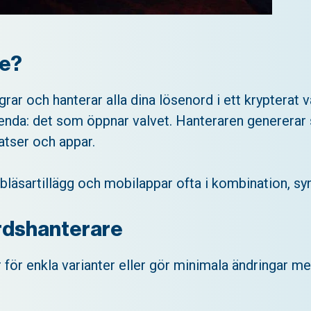
re?
ar och hanterar alla dina lösenord i ett krypterat v
enda: det som öppnar valvet. Hanteraren genererar s
atser och appar.
äsartillägg och mobilappar ofta i kombination, synk
ordshanterare
för enkla varianter eller gör minimala ändringar mell