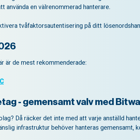
att använda en välrenommerad hanterare.
aktivera tvåfaktorsautentisering på ditt lösenordsha
2026
 Här är de mest rekommenderade:
XC
etag - gemensamt valv med Bitw
bolag? Då räcker det inte med att varje anställd han
känslig infrastruktur behöver hanteras gemensamt, ko