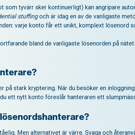
ågot som tyvärr sker kontinuerligt) kan angripare a
ential stuffing
och är idag en av de vanligaste meto
nden: varje konto får ett unikt, komplext lösenord 
ortfarande bland de vanligaste lösenorden på nätet.
anterare?
på stark kryptering. När du besöker en inloggnings
r du ett nytt konto föreslår hanteraren ett slumpmäss
n lösenordshanterare?
ståelig. Men alternativet är värre. Svaga och återan