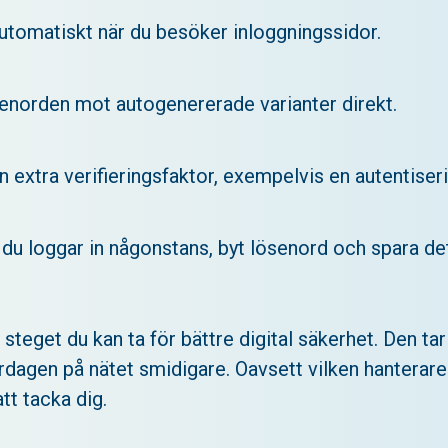
 automatiskt när du besöker inloggningssidor.
senorden mot autogenererade varianter direkt.
extra verifieringsfaktor, exempelvis en autentiser
du loggar in någonstans, byt lösenord och spara det
 steget du kan ta för bättre digital säkerhet. Den t
vardagen på nätet smidigare. Oavsett vilken hanterar
tt tacka dig.