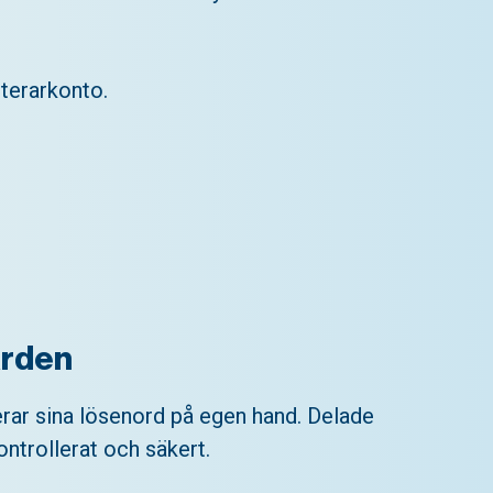
nterarkonto.
arden
terar sina lösenord på egen hand. Delade
ntrollerat och säkert.