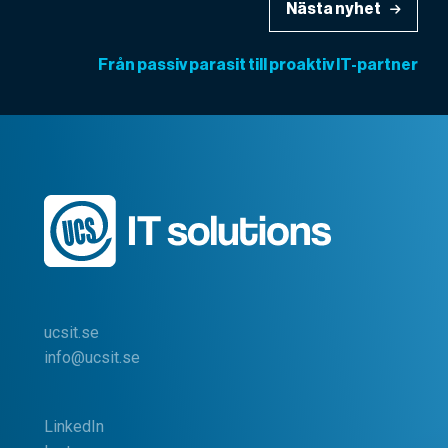
Nästa nyhet
Från passiv parasit till proaktiv IT-partner
ucsit.se
info@ucsit.se
LinkedIn