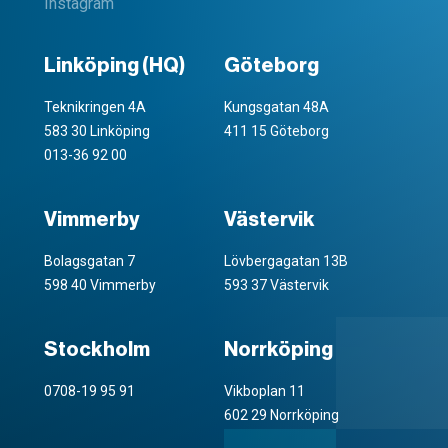
Instagram
Linköping (HQ)
Göteborg
Teknikringen 4A
Kungsgatan 48A
583 30 Linköping
411 15 Göteborg
013-36 92 00
Vimmerby
Västervik
Bolagsgatan 7
Lövbergagatan 13B
598 40 Vimmerby
593 37 Västervik
Stockholm
Norrköping
0708-19 95 91
Vikboplan 11
602 29 Norrköping