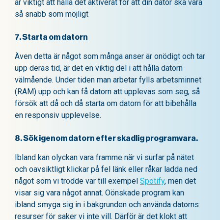
är viktigt att hålla det aktiverat för att din dator ska vara
så snabb som möjligt
7.
Starta om datorn
Även detta är något som många anser är onödigt och tar
upp deras tid, är det en viktig del i att hålla datorn
välmående. Under tiden man arbetar fylls arbetsminnet
(RAM) upp och kan få datorn att upplevas som seg, så
försök att då och då starta om datorn för att bibehålla
en responsiv upplevelse.
8. Sök igenom datorn efter skadlig programvara.
Ibland kan olyckan vara framme när vi surfar på nätet
och oavsiktligt klickar på fel länk eller råkar ladda ned
något som vi trodde var till exempel
Spotify
, men det
visar sig vara något annat. Oönskade program kan
ibland smyga sig in i bakgrunden och använda datorns
resurser för saker vi inte vill. Därför är det klokt att