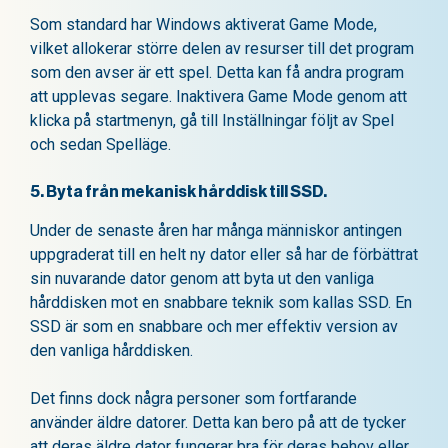
Som standard har Windows aktiverat Game Mode,
vilket allokerar större delen av resurser till det program
som den avser är ett spel. Detta kan få andra program
att upplevas segare. Inaktivera Game Mode genom att
klicka på startmenyn, gå till Inställningar följt av Spel
och sedan Spelläge.
5. Byta från mekanisk hårddisk till SSD.
Under de senaste åren har många människor antingen
uppgraderat till en helt ny dator eller så har de förbättrat
sin nuvarande dator genom att byta ut den vanliga
hårddisken mot en snabbare teknik som kallas SSD. En
SSD är som en snabbare och mer effektiv version av
den vanliga hårddisken.
Det finns dock några personer som fortfarande
använder äldre datorer. Detta kan bero på att de tycker
att deras äldre dator fungerar bra för deras behov eller