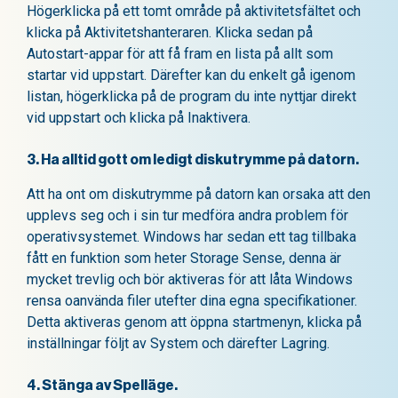
Högerklicka på ett tomt område på aktivitetsfältet och
klicka på Aktivitetshanteraren. Klicka sedan på
Autostart-appar för att få fram en lista på allt som
startar vid uppstart. Därefter kan du enkelt gå igenom
listan, högerklicka på de program du inte nyttjar direkt
vid uppstart och klicka på Inaktivera.
3. Ha alltid gott om ledigt diskutrymme på datorn.
Att ha ont om diskutrymme på datorn kan orsaka att den
upplevs seg och i sin tur medföra andra problem för
operativsystemet. Windows har sedan ett tag tillbaka
fått en funktion som heter Storage Sense, denna är
mycket trevlig och bör aktiveras för att låta Windows
rensa oanvända filer utefter dina egna specifikationer.
Detta aktiveras genom att öppna startmenyn, klicka på
inställningar följt av System och därefter Lagring.
4. Stänga av Spelläge.